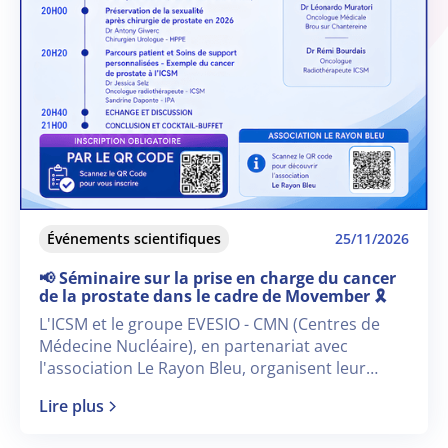
Événements scientifiques
25/11/2026
📢 Séminaire sur la prise en charge du cancer
de la prostate dans le cadre de Movember 🎗️
L'ICSM et le groupe EVESIO - CMN (Centres de
Médecine Nucléaire), en partenariat avec
l'association Le Rayon Bleu, organisent leur
nouveau séminaire dédié « à la prise en charge
Lire plus
du cancer de la prostate en 2026 » dans le cadre
de Movember 🎗️