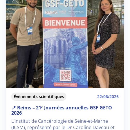
Événements scientifiques
22/06/2026
📍 Reims – 21ᵉ Journées annuelles GSF GETO
2026
L’Institut de Cancérologie de Seine-et-Marne
(ICSM), représenté par le Dr Caroline Daveau et