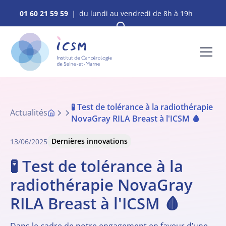
01 60 21 59 59
｜ du lundi au vendredi de 8h à 19h
🧪 Test de tolérance à la radiothérapie
Actualités
NovaGray RILA Breast à l'ICSM 🩸
Dernières innovations
13/06/2025
🧪 Test de tolérance à la
radiothérapie NovaGray
RILA Breast à l'ICSM 🩸
Dans le cadre de notre engagement en faveur d’une