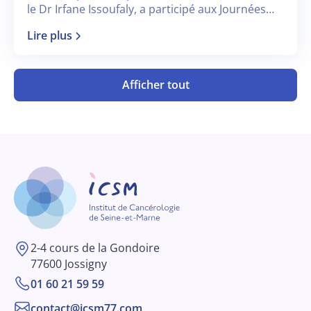
le Dr Irfane Issoufaly, a participé aux Journées
annuelles GSF GETO 2026, qui se sont tenues à
Lire plus
Reims du 17 au 19 juin 2026.
Afficher tout
2-4 cours de la Gondoire
77600 Jossigny
01 60 21 59 59
contact@icsm77.com