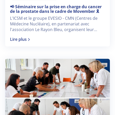
📢 Séminaire sur la prise en charge du cancer
de la prostate dans le cadre de Movember 🎗️
L'ICSM et le groupe EVESIO - CMN (Centres de
Médecine Nucléaire), en partenariat avec
l'association Le Rayon Bleu, organisent leur
nouveau séminaire dédié « à la prise en charge
Lire plus
du cancer de la prostate en 2026 » dans le cadre
de Movember 🎗️