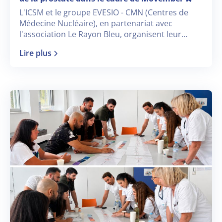
L'ICSM et le groupe EVESIO - CMN (Centres de
Médecine Nucléaire), en partenariat avec
l'association Le Rayon Bleu, organisent leur
nouveau séminaire dédié « à la prise en charge
Lire plus
du cancer de la prostate en 2026 » dans le cadre
de Movember 🎗️