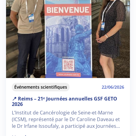
Événements scientifiques
22/06/2026
📍 Reims – 21ᵉ Journées annuelles GSF GETO
2026
L’Institut de Cancérologie de Seine-et-Marne
(ICSM), représenté par le Dr Caroline Daveau et
le Dr Irfane Issoufaly, a participé aux Journées
annuelles GSF GETO 2026, qui se sont tenues à