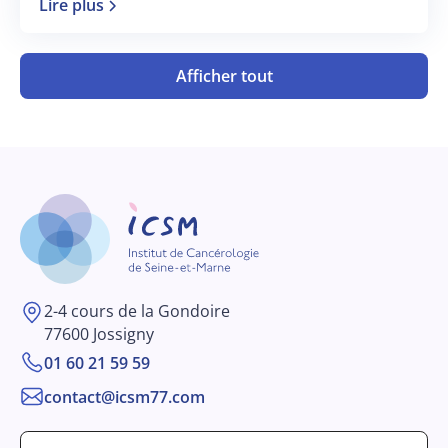
Lire plus
Reims du 17 au 19 juin 2026.
Afficher tout
2-4 cours de la Gondoire
77600 Jossigny
01 60 21 59 59
contact@icsm77.com