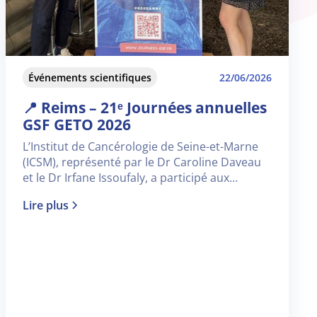
Événements scientifiques
22/06/2026
📍 Reims – 21ᵉ Journées annuelles
GSF GETO 2026
L’Institut de Cancérologie de Seine-et-Marne
(ICSM), représenté par le Dr Caroline Daveau
et le Dr Irfane Issoufaly, a participé aux
Journées annuelles GSF GETO 2026, qui se
Lire plus
sont tenues à Reims du 17 au 19 juin 2026.