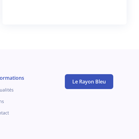
formations
Le Rayon Bleu
ualités
ns
tact