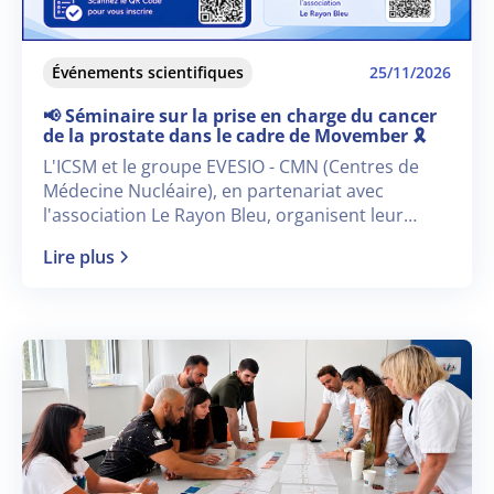
Événements scientifiques
25/11/2026
📢 Séminaire sur la prise en charge du cancer
de la prostate dans le cadre de Movember 🎗️
L'ICSM et le groupe EVESIO - CMN (Centres de
Médecine Nucléaire), en partenariat avec
l'association Le Rayon Bleu, organisent leur
nouveau séminaire dédié « à la prise en charge
Lire plus
du cancer de la prostate en 2026 » dans le cadre
de Movember 🎗️