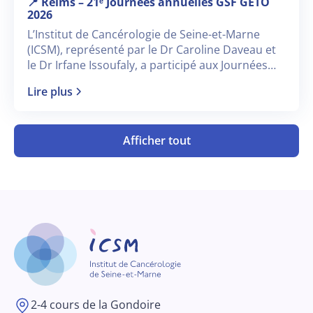
📍 Reims – 21ᵉ Journées annuelles GSF GETO
2026
L’Institut de Cancérologie de Seine-et-Marne
(ICSM), représenté par le Dr Caroline Daveau et
le Dr Irfane Issoufaly, a participé aux Journées
annuelles GSF GETO 2026, qui se sont tenues à
Lire plus
Reims du 17 au 19 juin 2026.
Afficher tout
2-4 cours de la Gondoire