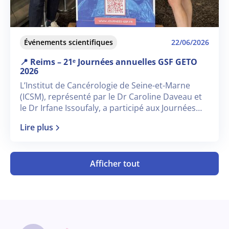
Événements scientifiques
22/06/2026
📍 Reims – 21ᵉ Journées annuelles GSF GETO
2026
L’Institut de Cancérologie de Seine-et-Marne
(ICSM), représenté par le Dr Caroline Daveau et
le Dr Irfane Issoufaly, a participé aux Journées
annuelles GSF GETO 2026, qui se sont tenues à
Lire plus
Reims du 17 au 19 juin 2026.
Afficher tout