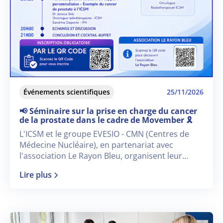
Événements scientifiques
25/11/2026
📢 Séminaire sur la prise en charge du cancer
de la prostate dans le cadre de Movember 🎗️
L'ICSM et le groupe EVESIO - CMN (Centres de
Médecine Nucléaire), en partenariat avec
l'association Le Rayon Bleu, organisent leur
nouveau séminaire dédié « à la prise en charge
Lire plus
du cancer de la prostate en 2026 » dans le cadre
de Movember 🎗️